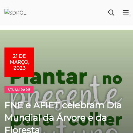
21 DE
MARÇO,
2023
ATUALIDADE
FNE e AFIET celebram Dia
Mundial da Árvore e da
Floresta