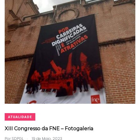
ATUALIDADE
XIII Congresso da FNE – Fotogaleria
.
Por
SDPGL
19 de Maio, 2023