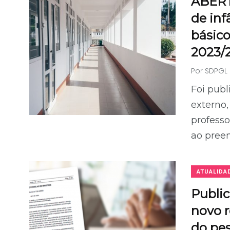
ABERT
de inf
básico
2023/
Por
SDPGL
Foi publ
externo,
professo
ao pree
ATUALIDA
Public
novo 
do pes