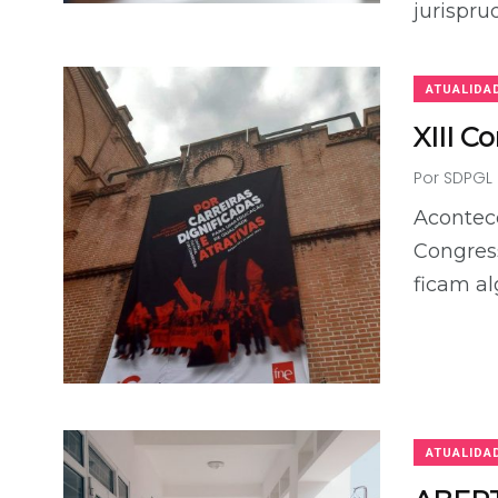
jurispru
ATUALIDA
XIII C
Por
SDPGL
Acontece
Congres
ficam al
ATUALIDA