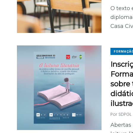
O texto
diploma 
Casa Civ
FORMAÇÃ
Inscri
Formaç
sobre 
didáti
ilustr
Por
SDPGL
Abertas 