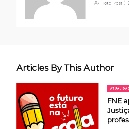
Total Post (11
Articles By This Author
ATUALIDA
FNE ap
Justiç
profes