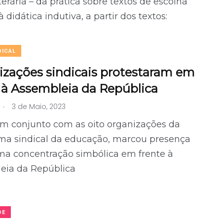
iterária – da prática sobre textos de escolha
à didática indutiva, a partir dos textos:
DICAL
izações sindicais protestaram em
 à Assembleia da República
.
3 de Maio, 2023
em conjunto com as oito organizações da
rma sindical da educação, marcou presença
ma concentração simbólica em frente à
eia da República
DE