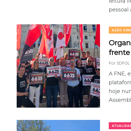
leitura l
pessoal 
AÇÃO SIN
Organ
frente
Por
SDPGL
A FNE, 
platafo
hoje nu
Assembl
ATUALIDA