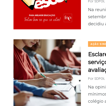
Por
SDPGL
Na reuni
setembr
decidiu 
AÇÃO SIN
Esclar
serviç
avalia
Por
SDPGL
Na opini
mínimos 
colégio 