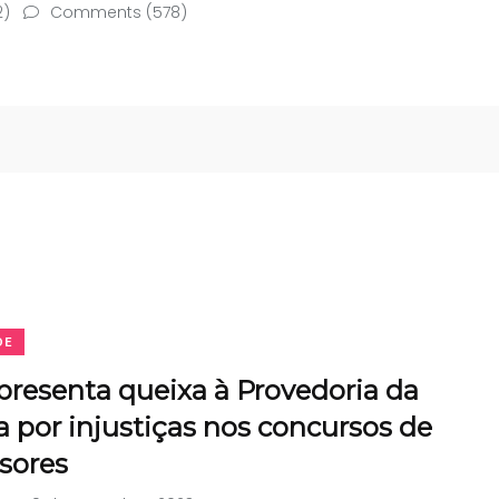
2)
Comments (578)
DE
resenta queixa à Provedoria da
a por injustiças nos concursos de
sores