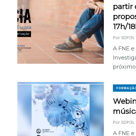
partir
propos
17h/1
Por
SDPGL
A FNE e
Investi
próximo 
FORMAÇÃ
Webiná
música
Por
SDPGL
A FNE e