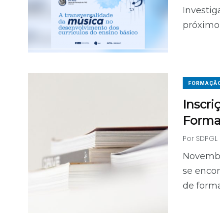
Investi
próximo 
FORMAÇÃ
Inscri
Forma
Por
SDPGL
Novembro
se encon
de form