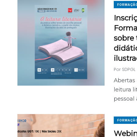
FORMAÇÃ
Inscri
Formaç
sobre 
didáti
ilustr
Por
SDPGL
Abertas 
leitura l
pessoal 
FORMAÇÃ
Webiná