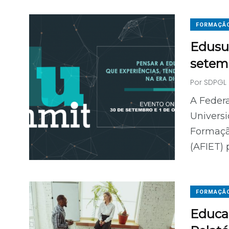
FORMAÇÃ
Edusum
setemb
Por
SDPGL
A Feder
Universi
Formaçã
(AFIET)
FORMAÇÃ
Educaç