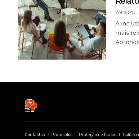
Relató
Por
SDPGL
A inclus
mais re
Ao longo
Contactos
Protocolos
Proteção de Dados
Política