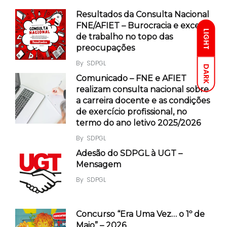
Resultados da Consulta Nacional
FNE/AFIET – Burocracia e excesso
LIGHT
de trabalho no topo das
preocupações
By
SDPGL
DARK
Comunicado – FNE e AFIET
realizam consulta nacional sobre
a carreira docente e as condições
de exercício profissional, no
termo do ano letivo 2025/2026
By
SDPGL
Adesão do SDPGL à UGT –
Mensagem
By
SDPGL
Concurso “Era Uma Vez… o 1º de
Maio” – 2026