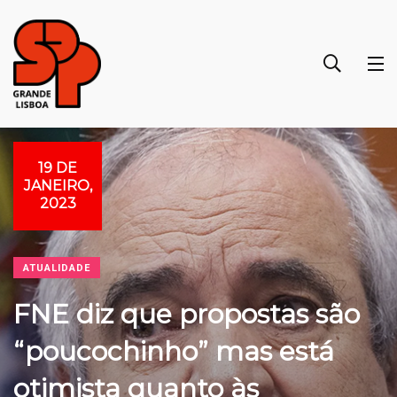
19 DE
JANEIRO,
2023
ATUALIDADE
FNE diz que propostas são
“poucochinho” mas está
otimista quanto às